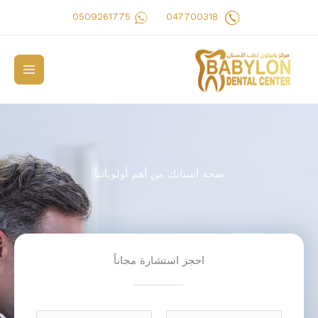
خطي
0509261775
047700318
لى
لمحتوى
صحة أسنانك من أهم أولوياتنا
احجز استشارة مجاناً
N