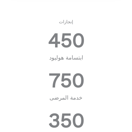
إنجازات
450
ابتسامة هوليود
750
خدمة المرضى
350